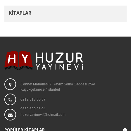
KITAPLAR
Cennet Mahallesi 2. Yavuz Selim Caddesi 25/A
Küçükçekmece / İstanbul
0212 513 50 57
0532 629 28 04
huzuryayinevi@hotmail.com
POPÜLER KITAPLAR