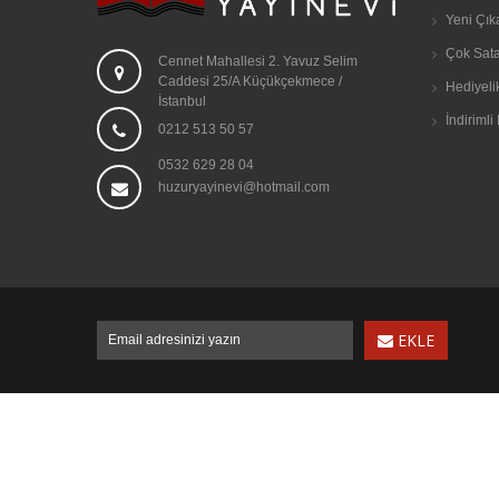
Yeni Çık
Çok Sata
Cennet Mahallesi 2. Yavuz Selim
Caddesi 25/A Küçükçekmece /
Hediyelik
İstanbul
İndirimli
0212 513 50 57
0532 629 28 04
huzuryayinevi@hotmail.com
EKLE
ankagibi
otobet
nycbahis
yasalcasinom
bahissenin
harbiwin
ruhcasino
nimacasin