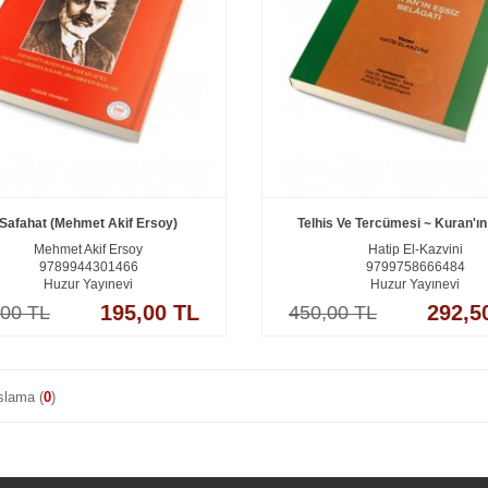
Safahat (Mehmet Akif Ersoy)
Telhis Ve Tercümesi ~ Kuran'ın 
Mehmet Akif Ersoy
Hatip El-Kazvini
9789944301466
9799758666484
Huzur Yayınevi
Huzur Yayınevi
195,00 TL
292,5
,00 TL
450,00 TL
slama (
0
)