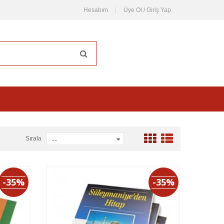
Hesabım
Üye Ol / Giriş Yap
Sırala
--
-35%
-35%