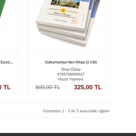
Eşsiz...
Süleymaniye’den Hitap (3 Cilt)
Ömer Öztop
9789758666027
Huzur Yayınevi
0 TL
325,00 TL
500,00 TL
Gösterilen 1 - 3 ile 3 arasındaki öğeler