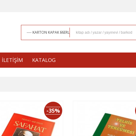
İLETIŞIM
KATALOG
-35%