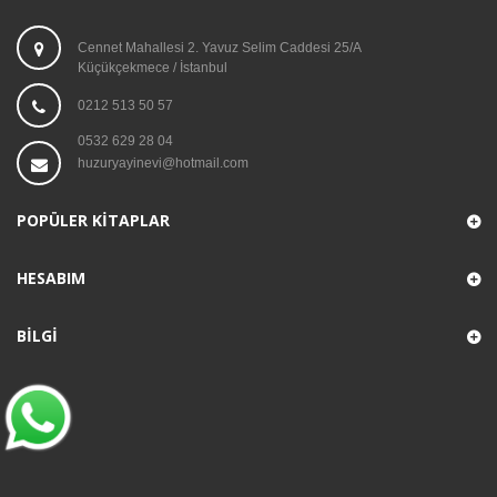
Cennet Mahallesi 2. Yavuz Selim Caddesi 25/A
Küçükçekmece / İstanbul
0212 513 50 57
0532 629 28 04
huzuryayinevi@hotmail.com
POPÜLER KITAPLAR
HESABIM
BILGI