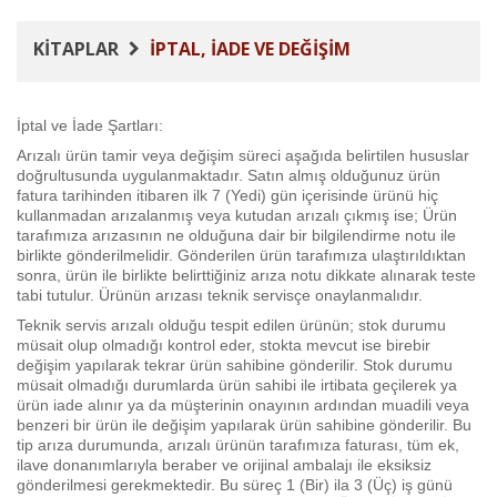
KITAPLAR
İPTAL, İADE VE DEĞIŞIM
İptal ve İade Şartları:
Arızalı ürün tamir veya değişim süreci aşağıda belirtilen hususlar
doğrultusunda uygulanmaktadır. Satın almış olduğunuz ürün
fatura tarihinden itibaren ilk 7 (Yedi) gün içerisinde ürünü hiç
kullanmadan arızalanmış veya kutudan arızalı çıkmış ise; Ürün
tarafımıza arızasının ne olduğuna dair bir bilgilendirme notu ile
birlikte gönderilmelidir. Gönderilen ürün tarafımıza ulaştırıldıktan
sonra, ürün ile birlikte belirttiğiniz arıza notu dikkate alınarak teste
tabi tutulur. Ürünün arızası teknik servisçe onaylanmalıdır.
Teknik servis arızalı olduğu tespit edilen ürünün; stok durumu
müsait olup olmadığı kontrol eder, stokta mevcut ise birebir
değişim yapılarak tekrar ürün sahibine gönderilir. Stok durumu
müsait olmadığı durumlarda ürün sahibi ile irtibata geçilerek ya
ürün iade alınır ya da müşterinin onayının ardından muadili veya
benzeri bir ürün ile değişim yapılarak ürün sahibine gönderilir. Bu
tip arıza durumunda, arızalı ürünün tarafımıza faturası, tüm ek,
ilave donanımlarıyla beraber ve orijinal ambalajı ile eksiksiz
gönderilmesi gerekmektedir. Bu süreç 1 (Bir) ila 3 (Üç) iş günü