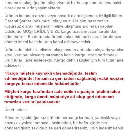
firmamıza ulaştığı gün müşteriye ait bir hesap numarasına nakit
olarak para iade yapılmaktadır.
Ürünün kutudan arızalı veya hasarlı olarak çıkması ile ilgili lütfen
Garanti Şartları bölümüzü okuyunuz. Ürünün hasarsız ve
kusursuz olarak müşterinin eline ulaşması ardından yapılan
iadelerde MÜŞTERİDEN-BİZE kargo ücreti müşteri tarafından
ödenmelidir. Bu durumda ürünün alıcı ödemeli olarak tarafımıza
gönderilmesi halinde ürün kabul edilmeyecektir.
Ürün iade talebi ile elimize ulaşmasının ardından alışveriş yapılan
kredi kartına, alışveriş sırasında kesin kargo ücreti haricindeki
ürün tutarı iade edilecektir. Kargo dahil satışlar için tüm tutar iade
edilecektir.
"Kargo müşteri kaynaklı ulaşmadığında, teslim
edilmediğinde; firmamıza geri iadesi sağlandığı vakit müşteri
kargoyu tekrar ödemekle hükümlüdür."
Müşteri kargo tarafından iade edilen siparişin iptalini talep
ettiğinde; kargo ücreti müşteriye ait olup geri ödenecek
tutardan kesinti yapılacaktır.
Ücret İadesi:
Göndermiş olduğumuz üründe herhangi bir hata, yanlışlık veya
bozukluk yoksa; ambalajı açılmadan, bir hafta içinde size
gönderdiğimiz şekilde bize geri gönderirseniz, ürün iadeniz kabul