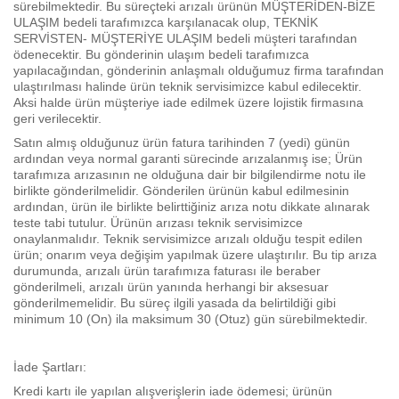
sürebilmektedir. Bu süreçteki arızalı ürünün MÜŞTERİDEN-BİZE
ULAŞIM bedeli tarafımızca karşılanacak olup, TEKNİK
SERVİSTEN- MÜŞTERİYE ULAŞIM bedeli müşteri tarafından
ödenecektir. Bu gönderinin ulaşım bedeli tarafımızca
yapılacağından, gönderinin anlaşmalı olduğumuz firma tarafından
ulaştırılması halinde ürün teknik servisimizce kabul edilecektir.
Aksi halde ürün müşteriye iade edilmek üzere lojistik firmasına
geri verilecektir.
Satın almış olduğunuz ürün fatura tarihinden 7 (yedi) günün
ardından veya normal garanti sürecinde arızalanmış ise; Ürün
tarafımıza arızasının ne olduğuna dair bir bilgilendirme notu ile
birlikte gönderilmelidir. Gönderilen ürünün kabul edilmesinin
ardından, ürün ile birlikte belirttiğiniz arıza notu dikkate alınarak
teste tabi tutulur. Ürünün arızası teknik servisimizce
onaylanmalıdır. Teknik servisimizce arızalı olduğu tespit edilen
ürün; onarım veya değişim yapılmak üzere ulaştırılır. Bu tip arıza
durumunda, arızalı ürün tarafımıza faturası ile beraber
gönderilmeli, arızalı ürün yanında herhangi bir aksesuar
gönderilmemelidir. Bu süreç ilgili yasada da belirtildiği gibi
minimum 10 (On) ila maksimum 30 (Otuz) gün sürebilmektedir.
İade Şartları:
Kredi kartı ile yapılan alışverişlerin iade ödemesi; ürünün