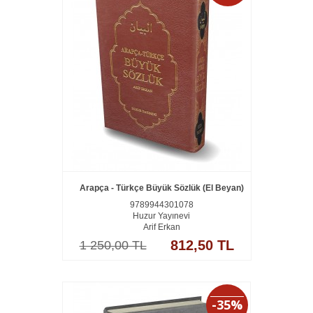
Arapça - Türkçe Büyük Sözlük (El Beyan)
9789944301078
Huzur Yayınevi
Arif Erkan
812,50 TL
1 250,00 TL
-35%