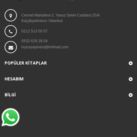
Cennet Mahallesi 2. Yavuz Selim Caddesi 25/A
Küçükçekmece / İstanbul
0212 513 50 57
0532 629 28 04
huzuryayinevi@hotmail.com
POPÜLER KITAPLAR
HESABIM
BILGI