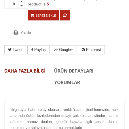
product is
5
SEPETE EKLE
Yazdır
Tweet
Paylaş
Google+
Pinterest
DAHA FAZLA BILGI
ÜRÜN DETAYLARI
YORUMLAR
Bilgisayar hatlı, kolay okunan, renkli Yasin-i Şerif’lerimizde; halk
arasında üstün faziletlerinden dolayı çok okunan sûreler, namaz
sûreleri, namaz duaları, günlük hayatla ilgili çeşitli dualar,
tesbihler ve salavat-ı şerifler bulunmaktadır.