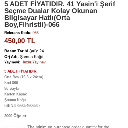
5 ADET FİYATIDIR. 41 Yasin'i Şerif
Seçme Dualar Kolay Okunan
Bilgisayar Hatlı(Orta
Boy,Fihristli)-066
Referans Kodu:
066
450,00 TL
Basım Tarihi (yıl):
24
Orj Adı:
Şamua Kağıt
Yayınevi:
Huzur Yayınevi
5 ADET FİYATIDIR.
Orta Boy (16,5 x 24cm)
Kod:066
96 Sayfa
Karton Kapak
Şamua Kağıt
ISBN:9786054606597
Öğeler
2000
The minimum purchase order quantity for the