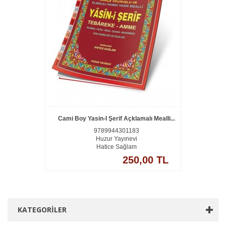
Cami Boy Yasin-I Şerif Açklamalı Mealli...
9789944301183
Huzur Yayınevi
Hatice Sağlam
250,00 TL
KATEGORILER