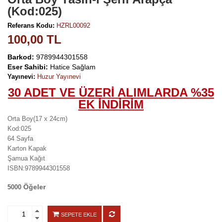
(Kod:025)
Referans Kodu:
HZRL00092
100,00 TL
Barkod:
9789944301558
Eser Sahibi:
Hatice Sağlam
Yayınevi:
Huzur Yayınevi
30 ADET VE ÜZERİ ALIMLARDA %35
EK İNDİRİM
Orta Boy(17 x 24cm)
Kod:025
64 Sayfa
Karton Kapak
Şamua Kağıt
ISBN:9789944301558
Öğeler
5000
SEPETE EKLE