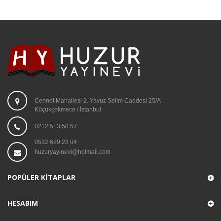
Cennet Mahallesi 2. Yavuz Selim Caddesi 25/A
Küçükçekmece / İstanbul
0212 513 50 57
0532 629 28 04
huzuryayinevi@hotmail.com
POPÜLER KITAPLAR
HESABIM