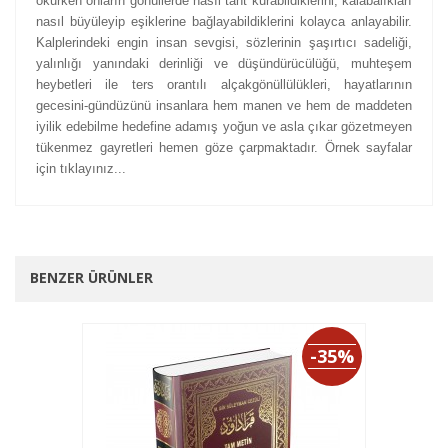
okurken onların gönüllerde nasıl taht kurabildiklerini, kalabalıkları
nasıl büyüleyip eşiklerine bağlayabildiklerini kolayca anlayabilir.
Kalplerindeki engin insan sevgisi, sözlerinin şaşırtıcı sadeliği,
yalınlığı yanındaki derinliği ve düşündürücülüğü, muhteşem
heybetleri ile ters orantılı alçakgönüllülükleri, hayatlarının
gecesini-gündüzünü insanlara hem manen ve hem de maddeten
iyilik edebilme hedefine adamış yoğun ve asla çıkar gözetmeyen
tükenmez gayretleri hemen göze çarpmaktadır. Örnek sayfalar
için tıklayınız...
BENZER ÜRÜNLER
-35%