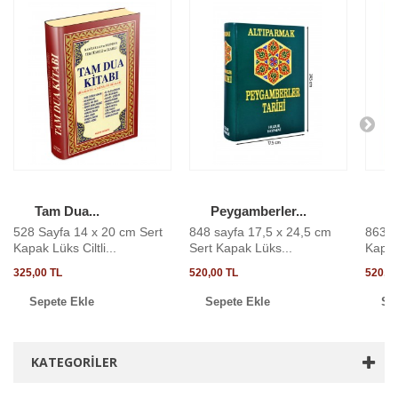
Tam Dua...
Peygamberler...
N
528 Sayfa 14 x 20 cm Sert
848 sayfa 17,5 x 24,5 cm
863 S
Kapak Lüks Ciltli...
Sert Kapak Lüks...
Kapak 
325,00 TL
520,00 TL
520,00
Sepete Ekle
Sepete Ekle
Se
KATEGORILER