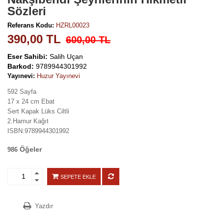
Sözleri
Referans Kodu:
HZRL00023
390,00 TL
600,00 TL
Eser Sahibi:
Salih Uçan
Barkod:
9789944301992
Yayınevi:
Huzur Yayınevi
592 Sayfa
17 x 24 cm Ebat
Sert Kapak Lüks Ciltli
2.Hamur Kağıt
ISBN:9789944301992
Öğeler
986
SEPETE EKLE
Yazdır