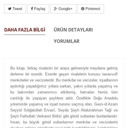
Tweet
Paylaş
Google+
Pinterest
DAHA FAZLA BILGI
ÜRÜN DETAYLARI
YORUMLAR
Bu kitap, birkaç risalenin bir araya gelmesiyle meydana gelmiş
derleme bir eserdir. Eserde geçen risalelerin konusu tasavvufî
menkıbeler ve vecizelerdir. Bu menkıbe ve vecizeler, irşadlarının
aydınlığı yaşadığımız yıllara sarkan, yakın yıllarda yaşamış ve
bu bakımdan zamanımızı etkilemiş, hatıraları henüz tüm
canlılığı ile yaşayan şeyhlere aittir. Özellikle Doğu Anadolu
yöremizde yaşamış ve irşad nurunu saçmış olan, Gavs-ül Azam
Seyyid Sıbğatullah Ervasî, Seyda Şeyh Abdurrahman Tağî ve
Şeyh Fethullah Verkansî Bitlisî gibi gönül sultanları bunlardandır.
İnsan, bu büyük gönül sultanlarının menkıbe ve vecizelerini