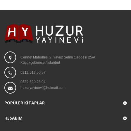
Cennet Mahallesi 2. Yavuz Selim Caddesi 25/A
Küçükçekmece / İstanbul
0212 513 50 57
0532 629 28 04
huzuryayinevi@hotmail.com
POPÜLER KITAPLAR
HESABIM