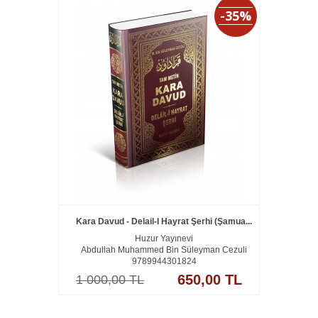
-35%
Kara Davud - Delail-I Hayrat Şerhi (Şamua...
Huzur Yayınevi
Abdullah Muhammed Bin Süleyman Cezuli
9789944301824
650,00 TL
1 000,00 TL