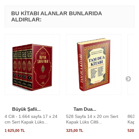
BU KITABI ALANLAR BUNLARIDA
ALDIRLAR:
Büyük Şafii...
Tam Dua...
N
4 Cilt - 1.664 sayfa 17 x 24
528 Sayfa 14 x 20 cm Sert
863 S
cm Sert Kapak Lüks...
Kapak Lüks Ciltli...
Kapak 
1 625,00 TL
325,00 TL
520,00