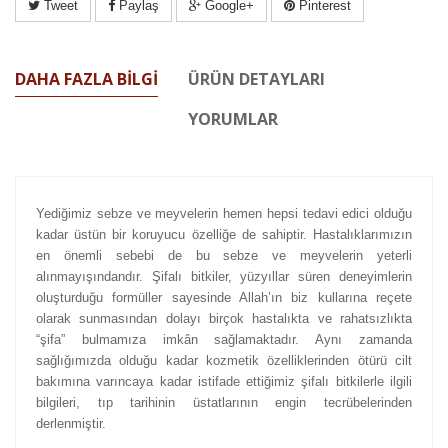
Tweet
Paylaş
Google+
Pinterest
DAHA FAZLA BILGI
ÜRÜN DETAYLARI
YORUMLAR
Yediğimiz sebze ve meyvelerin hemen hepsi tedavi edici olduğu
kadar üstün bir koruyucu özelliğe de sahiptir. Hastalıklarımızın
en önemli sebebi de bu sebze ve meyvelerin yeterli
alınmayışındandır. Şifalı bitkiler, yüzyıllar süren deneyimlerin
oluşturduğu formüller sayesinde Allah’ın biz kullarına reçete
olarak sunmasından dolayı birçok hastalıkta ve rahatsızlıkta
“şifa” bulmamıza imkân sağlamaktadır. Aynı zamanda
sağlığımızda olduğu kadar kozmetik özelliklerinden ötürü cilt
bakımına varıncaya kadar istifade ettiğimiz şifalı bitkilerle ilgili
bilgileri, tıp tarihinin üstatlarının engin tecrübelerinden
derlenmiştir.