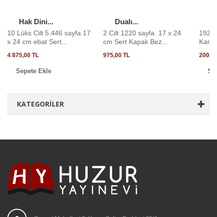
Hak Dini...
Dualı...
K
10 Lüks Cilt 5.446 sayfa 17
2 Cilt 1220 sayfa. 17 x 24
192 S
x 24 cm ebat Sert...
cm Sert Kapak Bez...
Karto
4 875,00 TL
975,00 TL
200,00
Sepete Ekle
Se
KATEGORILER