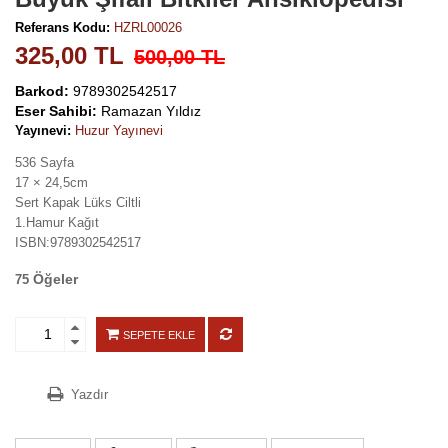
Referans Kodu:
HZRL00026
325,00 TL
500,00 TL
Barkod:
9789302542517
Eser Sahibi:
Ramazan Yıldız
Yayınevi:
Huzur Yayınevi
536 Sayfa
17 × 24,5cm
Sert Kapak Lüks Ciltli
1.Hamur Kağıt
ISBN:9789302542517
Öğeler
75
SEPETE EKLE
Yazdır