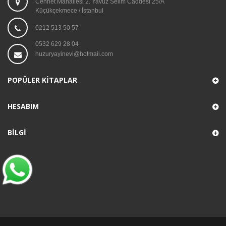
Cennet Mahallesi 2. Yavuz Selim Caddesi 25/A
Küçükçekmece / İstanbul
0212 513 50 57
0532 629 28 04
huzuryayinevi@hotmail.com
POPÜLER KITAPLAR
HESABIM
BILGI