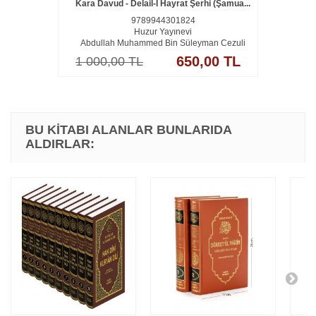
Kara Davud - Delail-I Hayrat Şerhi (Şamua...
9789944301824
Huzur Yayınevi
Abdullah Muhammed Bin Süleyman Cezuli
650,00 TL
1 000,00 TL
BU KITABI ALANLAR BUNLARIDA
ALDIRLAR: